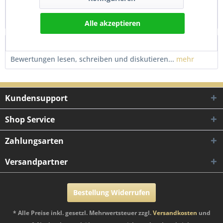
Blinker vorne rechts für Yamaha Neos 50 100 und MBK
Ovetto Neuer, hochwertiger Blinker mit...
mehr
Alle akzeptieren
Bewertungen
0
Bewertungen lesen, schreiben und diskutieren...
mehr
Kundensupport
Shop Service
Zahlungsarten
Versandpartner
Bestellung Widerrufen
* Alle Preise inkl. gesetzl. Mehrwertsteuer zzgl.
Versandkosten
und