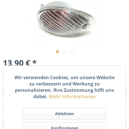
13,90 € *
inkl. MwSt.
zzgl. Versandkosten
Wir verwenden Cookies, um unsere Website
Sofort versandfertig, Lieferzeit ca. 1-2 Werktage
zu verbessern und Werbung zu
personalisieren. Ihre Zustimmung hilft uns
In den
Warenkorb
dabei.
Mehr Informationen
Merken
Bewerten
Ablehnen
Beschreibung
Konfigurieren