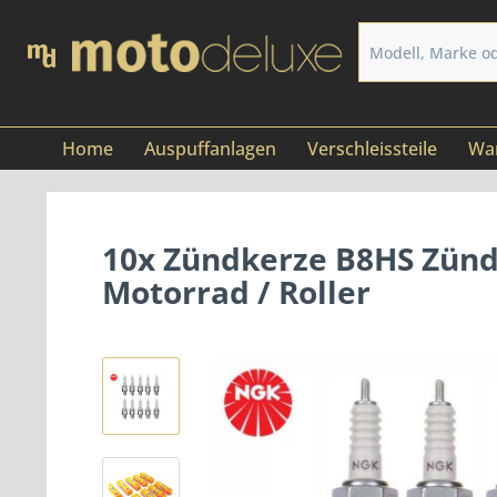
Home
Auspuffanlagen
Verschleissteile
War
10x Zündkerze B8HS Zündk
Motorrad / Roller