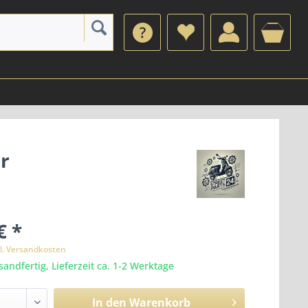
r
€ *
l. Versandkosten
sandfertig, Lieferzeit ca. 1-2 Werktage
In den
Warenkorb