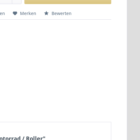
hen
Merken
Bewerten
torrad / Roller"