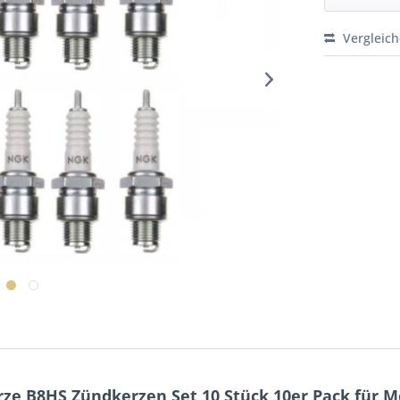
Vergleic
e B8HS Zündkerzen Set 10 Stück 10er Pack für Mo